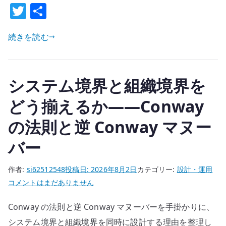
T
共
ト
w
有
の
境
続きを読む
it
界
te
は
r
ど
システム境界と組織境界を
こ
どう揃えるか――Conway
に
置
の法則と逆 Conway マヌー
く
べ
バー
き
か
作者:
si62512548
投稿日:
2026年8月2日
カテゴリー:
設計・運用
――
シ
コメントはまだありません
利
ス
用
Conway の法則と逆 Conway マヌーバーを手掛かりに、
テ
目
ム
システム境界と組織境界を同時に設計する理由を整理し