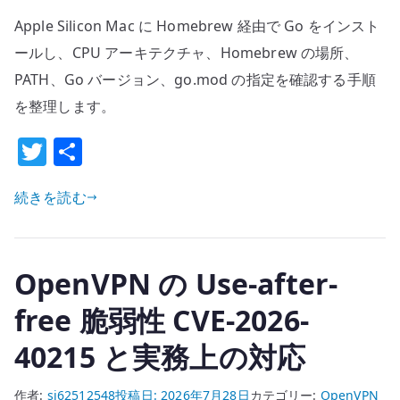
の
Silicon
い
Apple Silicon Mac に Homebrew 経由で Go をインスト
Mac
――
に
ールし、CPU アーキテクチャ、Homebrew の場所、
組
Homebrew
PATH、Go バージョン、go.mod の指定を確認する手順
織
で
を整理します。
を
Go
動
T
共
を
か
イ
w
有
す
ン
続きを読む
it
標
ス
準
te
ト
と
r
ー
制
OpenVPN の Use-after-
ル
度
す
free 脆弱性 CVE-2026-
へ
る
の
40215 と実務上の対応
手
順
作者:
si62512548
投稿日:
2026年7月28日
カテゴリー:
OpenVPN
へ