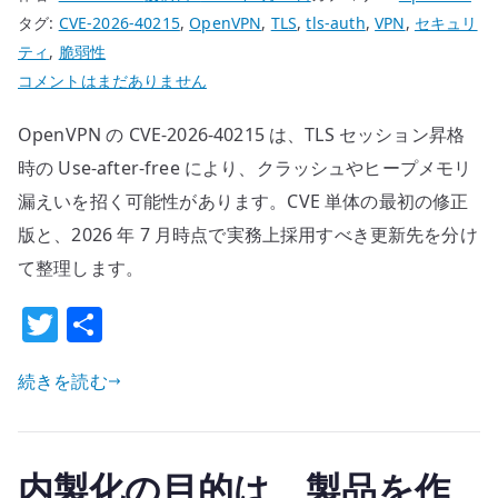
タグ:
CVE-2026-40215
,
OpenVPN
,
TLS
,
tls-auth
,
VPN
,
セキュリ
の
ティ
,
脆弱性
OpenVPN
コメントはまだありません
の
OpenVPN の CVE-2026-40215 は、TLS セッション昇格
Use-
after-
時の Use-after-free により、クラッシュやヒープメモリ
free
漏えいを招く可能性があります。CVE 単体の最初の修正
脆
版と、2026 年 7 月時点で実務上採用すべき更新先を分け
弱
て整理します。
性
CVE-
T
共
2026-
w
有
40215
続きを読む
it
と
te
実
r
務
内製化の目的は、製品を作
上